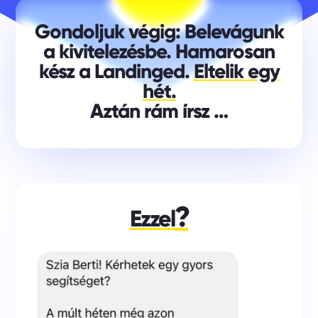
Gondoljuk végig: Belevágunk
a kivitelezésbe. Hamarosan
kész a Landinged.
Eltelik egy
hét.
Aztán rám írsz …
?
Ezzel