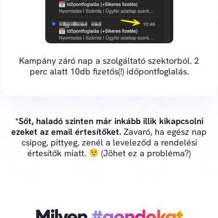
Kampány záró nap a szolgáltató szektorból. 2
perc alatt 10db fizetős(!) időpontfoglalás.
*Sőt, haladó szinten már inkább illik kikapcsolni
ezeket az email értesítőket.
Zavaró, ha egész nap
csipog, pittyeg, zenél a leveleződ a rendelési
értesítők miatt.
(Jöhet ez a probléma?)
Milyen
#gondokat