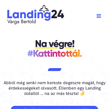
Kihagyás
Na végre!
#Kattintottál.
Abból még senki nem kereste degeszre magát, hogy
érdekességeket
olvasott. Ellenben egy Landing
oldaltól … na az más tészta!