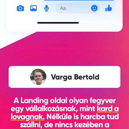
A Landing oldal olyan fegyver
egy vállalkozásnak, mint
kard a
lovagnak.
Nélküle is harcba tud
szállni, de nincs kezében a