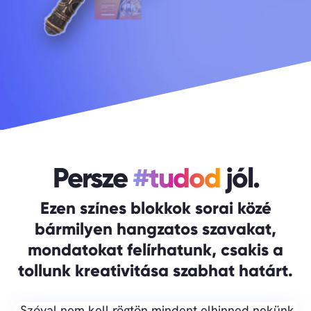
Persze
#tudod
jól.
Ezen színes blokkok sorai közé
bármilyen hangzatos szavakat,
mondatokat felírhatunk, csakis a
tollunk kreativitása szabhat határt.
Szóval nem kell rögtön mindent elhinned nekünk.