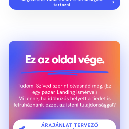
tartozni
Ez az oldal vége.
Tudom. Szíved szerint olvasnád még. (Ez
egy pazar Landing ismérve.)
Mi lenne, ha időhúzás helyett a tiédet is
felruháznánk ezzel az isteni tulajdonsággal?
ÁRAJÁNLAT TERVEZŐ