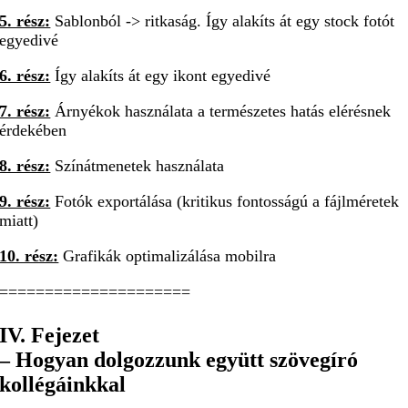
5. rész:
Sablonból -> ritkaság. Így alakíts át egy stock fotót
egyedivé
6. rész:
Így alakíts át egy ikont egyedivé
7. rész:
Árnyékok használata a természetes hatás elérésnek
érdekében
8. rész:
Színátmenetek használata
9. rész:
Fotók exportálása (kritikus fontosságú a fájlméretek
miatt)
10. rész:
Grafikák optimalizálása mobilra
=====================
IV. Fejezet
– Hogyan dolgozzunk együtt szövegíró
kollégáinkkal