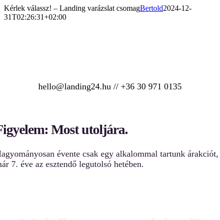
Kihagyás
Kérlek válassz! – Landing varázslat csomag
Bertold
2024-12-
31T02:26:31+02:00
hello@landing24.hu // +36 30 971 0135
0. lépés: Évente csak egyszer!
Figyelem: Most utoljára.
agyományosan évente csak egy alkalommal tartunk árakciót,
ár 7. éve az esztendő legutolsó hetében.
1. lépés: Kérlek válassz: