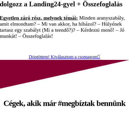
dolgozz a Landing24-gyel + Összefoglalás
Egyetlen záró rész, melynek témái:
Minden aranyszabály,
amit elmondtam? – Mi van akkor, ha hibázol? – Hülyének
tartasz egy szabályt (Mi a teendő?)? – Kérdezni menő! – Jó
munkát! – Összefoglalás!
Döntöttem! Kiválasztom a csomagom
Cégek, akik már
#megbíztak
bennünk