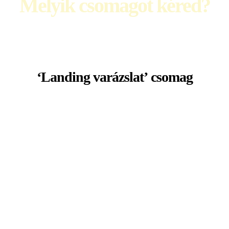
Melyik csomagot kéred?
Nem tudsz dönteni?
Nézd meg a két csomag összehasonlító
videóját ide kattintva >
‘Landing varázslat’ csomag