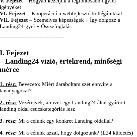
V. Fejezet
– Hogyan kezeljük a legfontosabb ügyfél
igényeket
VI. Fejezet
– Kooperáció a webfejlesztő kollégáinkkal
VII. Fejezet
– Személyes képességek + Így dolgozz a
Landing24-gyel + Összefoglalás
=====================
I. Fejezet
– Landing24 vízió, értékrend, minőségi
mérce
1. rész:
Bevezető: Miért daraboltam szét ennyire a
tananyagokat?
2. rész:
Vezérelvek, amivel egy Landing24 által gyártott
landing oldal csúcskategóriás lesz
3. rész:
Mi a célunk egy konkrét Landing oldallal?
4. rész:
Mi a célunk azzal, hogy dolgozunk? (L24 küldetés)