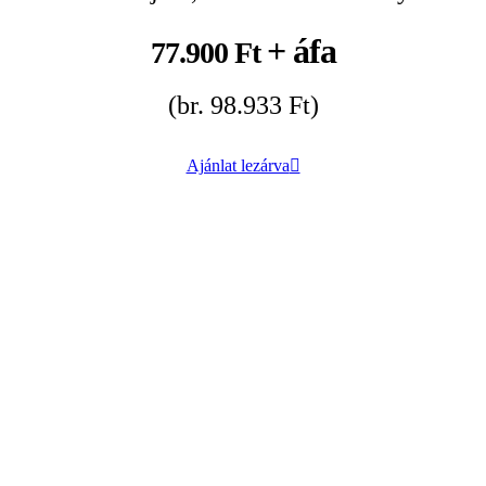
+ áfa
77.900 Ft
(br. 98.933 Ft)
Ajánlat lezárva
‘Landing varázslat’
PRO Megapack