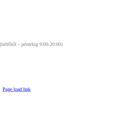
Ügyfélszolgálat:
(hétfőtől – péntekig 9:00-20:00)
+36 30 971 0135
hello@landing24.hu
Copyright 2016-
2026 Landing24.hu | Minden jog fenntartva |
Green Games Kft.
Page load link