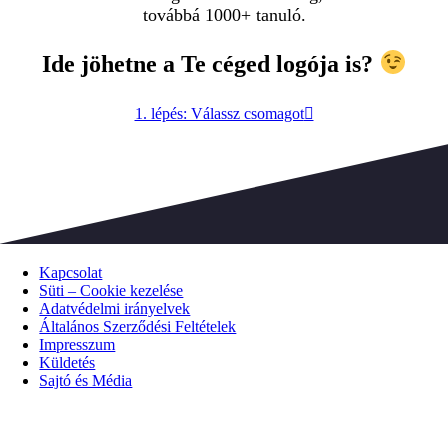
továbbá 1000+ tanuló.
Ide jöhetne a Te céged logója is?
1. lépés: Válassz csomagot
Kapcsolat
Süti – Cookie kezelése
Adatvédelmi irányelvek
Általános Szerződési Feltételek
Impresszum
Küldetés
Sajtó és Média