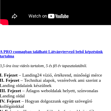
Plusz, ami a videóba már nem fért bele:
A PRO csomagban található Látványtervező belső képzésünk
tartalma
3,5 óra össz videós tartalom, 5 és fél év tapasztalatából.
I. Fejezet
– Landing24 vízió, értékrend, minőségi mérce
II. Fejezet
– Technikai alapok, vezérelvek ami szerint a
Landing oldalaink készülnek
III. Fejezet
– Átlagos weboldalak helyett, színvonalas
Landing oldal
IV. Fejezet
– Hogyan dolgozzunk együtt szövegíró
kollégáinkkal