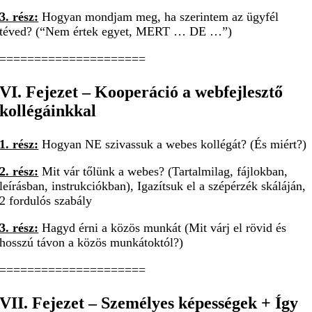
3. rész:
Hogyan mondjam meg, ha szerintem az ügyfél
téved? (“Nem értek egyet, MERT … DE …”)
=====================
VI. Fejezet – Kooperáció a webfejlesztő
kollégáinkkal
1. rész:
Hogyan NE szivassuk a webes kollégát? (És miért?)
2. rész:
Mit vár tőlünk a webes? (Tartalmilag, fájlokban,
leírásban, instrukciókban), Igazítsuk el a szépérzék skáláján,
2 fordulós szabály
3. rész:
Hagyd érni a közös munkát (Mit várj el rövid és
hosszú távon a közös munkátoktól?)
=====================
VII. Fejezet – Személyes képességek + Így