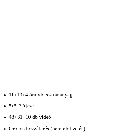
11+10+4 óra videós tananyag
5+5+2 fejezet
48+31+10 db videó
Örökös hozzáférés (nem előfizetés)