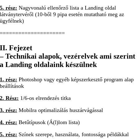
5. rész:
Nagyvonalú ellenőrző lista a Landing oldal
látványtervéről (10-ből 9 pipa esetén mutatható meg az
ügyfélnek)
=====================
II. Fejezet
– Technikai alapok, vezérelvek ami szerint
a Landing oldalaink készülnek
1. rész:
Photoshop vagy egyéb képszerkesztő program alap
beállítások
2. Rész:
1/6-os elrendezés titka
3. rész:
Mobilra optimalizálás huszárvágással
4. rész:
Betűtípusok (Á(l)lom lista)
5. rész:
Színek szerepe, használata, fontossága példákkal