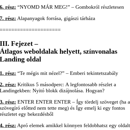
6. rész:
“NYOMD MÁR MEG!” – Gombokról részletesen
7. rész:
Alapanyagok forrása, gigászi tárháza
=====================
III. Fejezet –
Átlagos weboldalak helyett, színvonalas
Landing oldal
1. rész:
“Te mégis mit nézel?” – Emberi tekintetszabály
2. rész:
Kritikus 5 másodperc: A legfontosabb részlet a
Landingekben: Nyitó blokk dizájnolása. Hogyan?
3. rész:
ENTER ENTER ENTER – Így tördelj szöveget (ha 
szövegíró előtted nem tette meg) és Így emelj ki egy fontos
részletet egy bekezdésből
4. rész:
Apró elemek amikkel könnyen feldobhatsz egy oldal