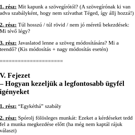
1. rész:
Mit kapunk a szövegírótól? (A szövegírónak ki van
adva szabályként, hogy nem szívathat Téged, így állj hozzá!)
2. rész:
Túl hosszú / túl rövid / nem jó méretű bekezdések:
Mi tévő légy?
3. rész:
Javaslatod lenne a szöveg módosítására? Mi a
teendő? (Kis módosítás + nagy módosítás esetén)
=====================
V. Fejezet
– Hogyan kezeljük a legfontosabb ügyfél
igényeket
1. rész:
“Egykéthá” szabály
2. rész:
Spórolj fölösleges munkát: Ezeket a kérdéseket tedd
fel a munka megkezdése előtt (ha még nem kaptál rájuk
választ)