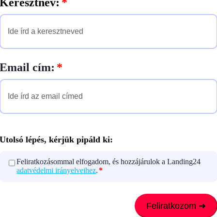
Keresztnév:
*
Email cím:
*
Utolsó lépés, kérjük pipáld ki:
Feliratkozásommal elfogadom, és hozzájárulok a Landing24
Utolsó lépés, kérlek pipáld ki:
*
adatvédelmi irányelveihez
.
*