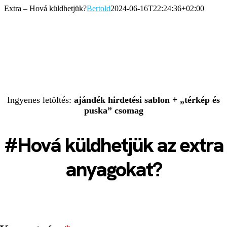
Kihagyás
Extra – Hová küldhetjük?
Bertold
2024-06-16T22:24:36+02:00
hello@landing24.hu // +36 30 971 0135
Ingyenes letöltés:
ajándék hirdetési sablon + „térkép és
puska” csomag
#Hová
küldhetjük az extra
anyagokat?