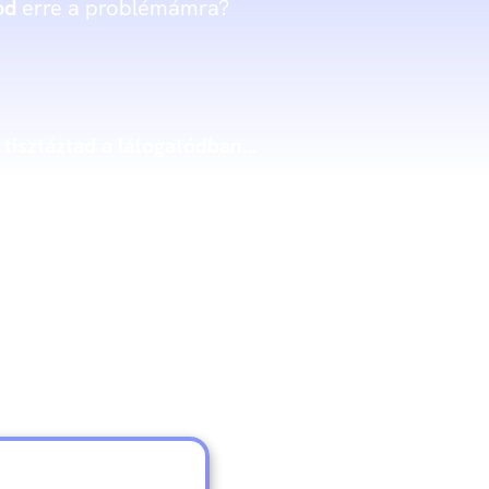
od
erre a problémámra?
 tisztáztad a látogatódban…
elmét … 2 percre. Azt, hogy a 3. perctől a
llámvasúton
vezet át a látogatód útja,
 ingyenes videóban.