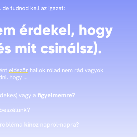
, de tudnod kell az igazat:
em érdekel, hogy
és mit csinálsz).
ként
először
hallok rólad nem rád vagyok
dni, hogy …
dekes) vagy a
figyelmemre?
beszélünk?
probléma
kínoz
napról-napra?