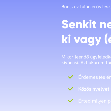
Bocs, ez talán erős lesz
Senkit n
ki vagy (
Mikor leendő ügyfeled
kíváncsi. Azt akarom tu
Érdemes (és ér
Közös nyelvet
Érted milyen 