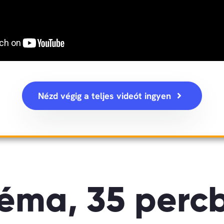
Nézd végig a teljes videót ingyen
téma, 35 perc