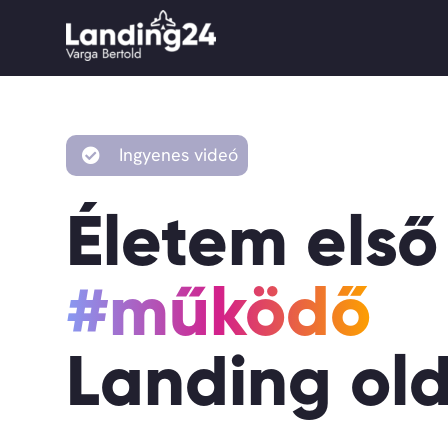
Kihagyás
Ingyenes videó
Életem első
#működő
Landing ol