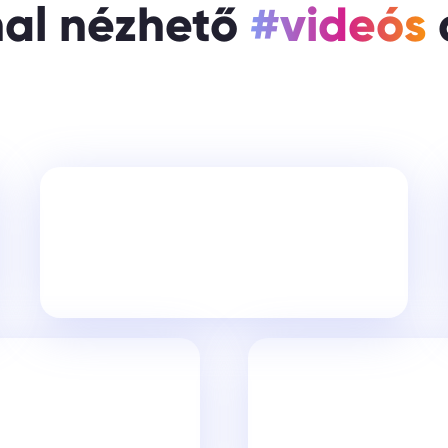
al nézhető
#videós
Miért
NINCS
szükséged 100
menüpontra? (Igazából 2-re
sincs.)
gös utat kell
Mennyibe k
 vevődnek egy
megtérülő
Lan