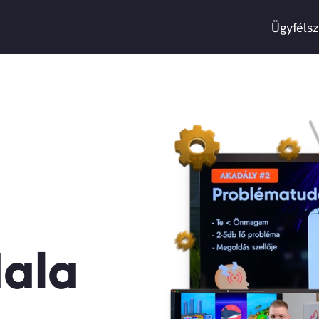
Ügyfélsz
dala