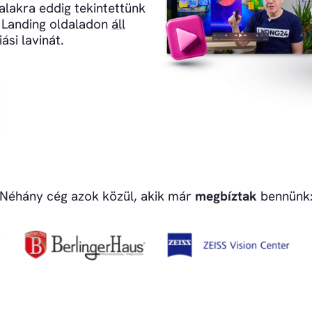
alakra eddig tekintettünk
a Landing oldaladon
áll
ási lavinát.
Néhány cég azok közül, akik már
megbíztak
bennünk