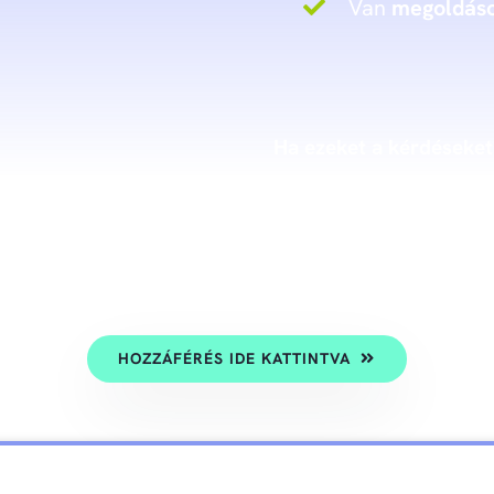
Van
megoldás
Ha ezeket a kérdéseket
Akkor megnyerted a figy
pénztárcádig milyen
hu
elmagyarázom ebben az
HOZZÁFÉRÉS IDE KATTINTVA