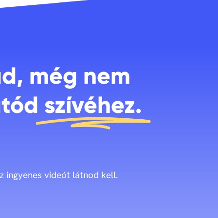
ad, még nem
atód
szívéhez.
z ingyenes videót látnod kell.