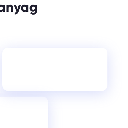
anyag
A Landing oldalak bűvös
szerencseszáma
, amin a
győzelem múlhat.
erül egy
ding oldal