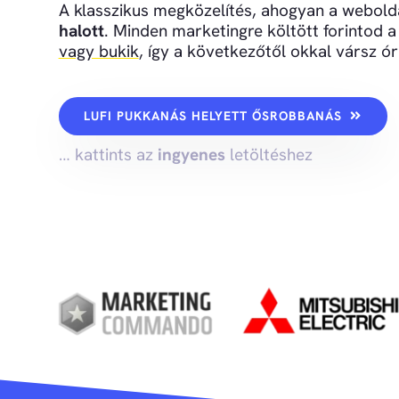
A klasszikus megközelítés, ahogyan a webold
halott
. Minden marketingre költött forintod 
vagy bukik
, így a következőtől okkal vársz óri
LUFI PUKKANÁS HELYETT ŐSROBBANÁS
… kattints az
ingyenes
letöltéshez