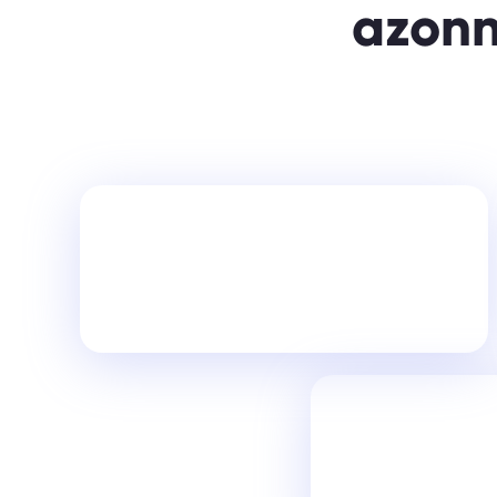
azonn
Miért
NEM
szabad bemutatni
a cégedet egy weboldalon?
Milyen rö
bejárnia a