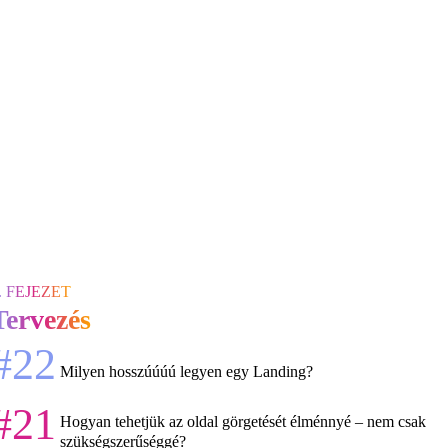
. FEJEZET
Tervezés
#22
Milyen hosszúúúú legyen egy Landing?
#21
Hogyan tehetjük az oldal görgetését élménnyé – nem csak
szükségszerűséggé?