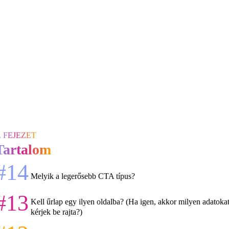
. FEJEZET
Tartalom
#14
Melyik a legerősebb CTA típus?
#13
Kell űrlap egy ilyen oldalba? (Ha igen, akkor milyen adatoka
kérjek be rajta?)