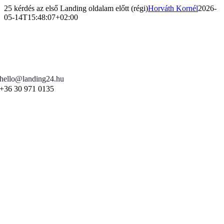
Kihagyás
25 kérdés az első Landing oldalam előtt (régi)
Horváth Kornél
2026-
05-14T15:48:07+02:00
hello@landing24.hu
+36 30 971 0135