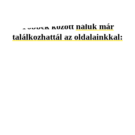
Többek között
náluk már
találkozhattál az oldalainkkal: