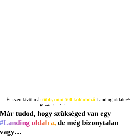
És ezen kívül már
több, mint 500 különböző
Landing oldalunk
jöhetett veled szembe a neten.
Már tudod, hogy szükséged van egy
#Landing oldalra,
de még bizonytalan
vagy…