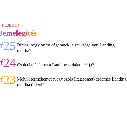
. FEJEZET
Bemelegítés
#25
Biztos, hogy az én cégemnek is szüksége van Landing
oldalra?
#24
Csak eladás lehet a Landing oldalam célja?
#23
Melyik termékemet (vagy szolgáltatásomat) érdemes Landing
oldalba önteni?