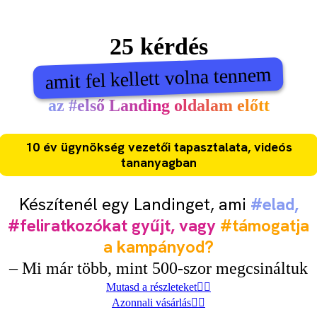
25 kérdés
amit fel kellett volna tennem
az #első Landing oldalam előtt
10 év ügynökség vezetői tapasztalata, videós
tananyagban
Készítenél egy Landinget, ami
#elad,
#feliratkozókat gyűjt, vagy
#támogatja
a kampányod?
– Mi már több, mint 500-szor megcsináltuk
Mutasd a részleteket
Azonnali vásárlás