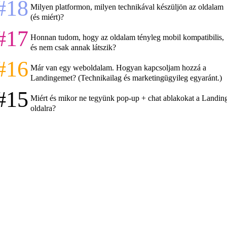
#18
Milyen platformon, milyen technikával készüljön az oldalam
(és miért)?
#17
Honnan tudom, hogy az oldalam tényleg mobil kompatibilis,
és nem csak annak látszik?
#16
Már van egy weboldalam. Hogyan kapcsoljam hozzá a
Landingemet? (Technikailag és marketingügyileg egyaránt.)
#15
Miért és mikor ne tegyünk pop-up + chat ablakokat a Landin
oldalra?