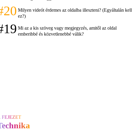
#20
Milyen videót érdemes az oldalba illeszteni? (Egyáltalán kell
ez?)
#19
Mi az a kis szöveg vagy megjegyzés, amitől az oldal
emberibbé és közvetlenebbé válik?
. FEJEZET
Technika